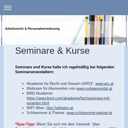
Arbeitsrecht & Personalverrechnung
Seminare & Kurse
Seminare und Kurse halte ich regelmäßig bei folgenden
Seminarveranstaltern:
Akademie für Recht und Steuern (ARS)*:
www.ars.at
Webinare für Abonnenten von
www.vorlagenportal.at
BMD Akademie:
https://www.bmd.com/akademie/fachseminare-mit-
experten.html
WIFI Wien:
http://wifiwien.at
Schloemmer & Partner:
www.schloemmer-partner.at
*
Spar-Tipp:
Wenn Sie sich mit dem Vermerk "über